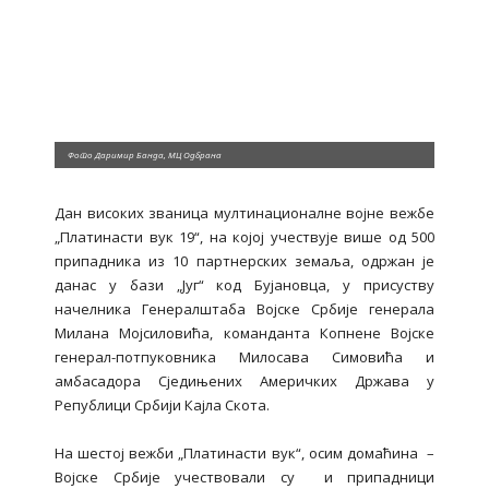
Фото Даримир Банда, МЦ Одбрана
Дан високих званица мултинационалне војне вежбе
„Платинасти вук 19“, на којој учествује више од 500
припадника из 10 партнерских земаља, одржан је
данас у бази „Југ“ код Бујановца, у присуству
начелника Генералштаба Војске Србије генерала
Милана Мојсиловића, команданта Копнене Војске
генерал-потпуковника Милосава Симовића и
амбасадора Сједињених Америчких Држава у
Републици Србији Кајла Скота.
На шестој вежби „Платинасти вук“, осим домаћина –
Војске Србије учествовали су и припадници