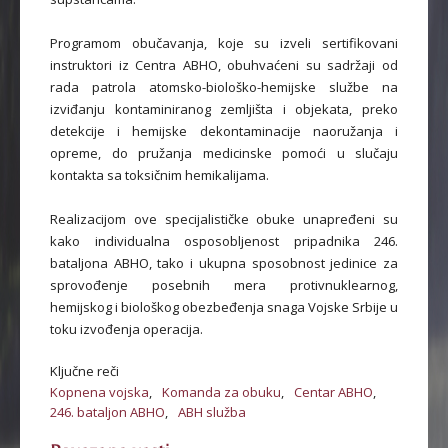
Programom obučavanja, koje su izveli sertifikovani
instruktori iz Centra ABHO, obuhvaćeni su sadržaji od
rada patrola atomsko-biološko-hemijske službe na
izviđanju kontaminiranog zemljišta i objekata, preko
detekcije i hemijske dekontaminacije naoružanja i
opreme, do pružanja medicinske pomoći u slučaju
kontakta sa toksičnim hemikalijama.
Realizacijom ove specijalističke obuke unapređeni su
kako individualna osposobljenost pripadnika 246.
bataljona ABHO, tako i ukupna sposobnost jedinice za
sprovođenje posebnih mera protivnuklearnog,
hemijskog i biološkog obezbeđenja snaga Vojske Srbije u
toku izvođenja operacija.
Ključne reči
Kopnena vojska
,
Komanda za obuku
,
Centar ABHO
,
246. bataljon ABHO
,
ABH služba