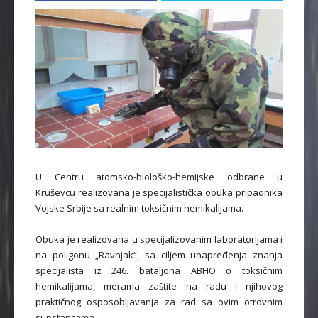
U Centru atomsko-biološko-hemijske odbrane u
Kruševcu realizovana je specijalistička obuka pripadnika
Vojske Srbije sa realnim toksičnim hemikalijama.
Obuka je realizovana u specijalizovanim laboratorijama i
na poligonu „Ravnjak“, sa ciljem unapređenja znanja
specijalista iz 246. bataljona ABHO o toksičnim
hemikalijama, merama zaštite na radu i njihovog
praktičnog osposobljavanja za rad sa ovim otrovnim
supstancama.